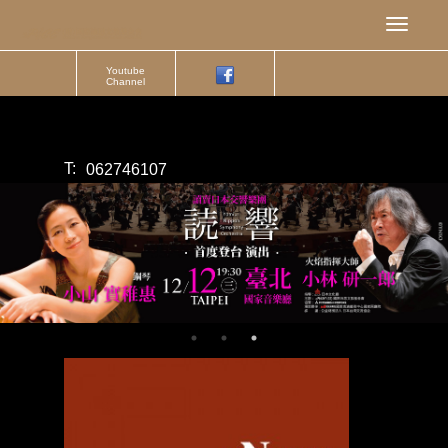
Youtube
Channel
T:
062746107